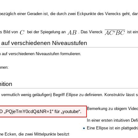
züglich einer Geraden ist, die durch zwei Eckpunkte des Vierecks geht, dan
s Bild von
bei der Spiegelung an
. Das Viereck
ist ei
en auf verschiedenen Niveaustufen
n auf verschiedenen Niveaustufen formulieren.
onen:
ition
 vermutlich wenig geläufigen) Begriff
Ellipse
zu definieren. Konstruktiv lässt 
Bemerkung zu obigem Video: 
 ID „PQjeTmY0cdQ&NR=1“ für „youtube“.
In einer ersten intuitiven De
Eine Ellipse ist ein plattgedr
ne Ecken, die zwei Mittelpunkte besitzt