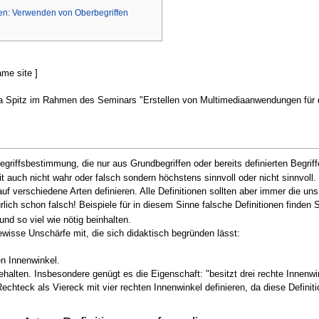
nen: Verwenden von Oberbegriffen
ame site ]
a Spitz im Rahmen des Seminars "Erstellen von Multimediaanwendungen für de
Begriffsbestimmung, die nur aus Grundbegriffen oder bereits definierten Begrif
it auch nicht wahr oder falsch sondern höchstens sinnvoll oder nicht sinnvoll.
uf verschiedene Arten definieren. Alle Definitionen sollten aber immer die un
lich schon falsch! Beispiele für in diesem Sinne falsche Definitionen finden 
und so viel wie nötig beinhalten.
wisse Unschärfe mit, die sich didaktisch begründen lässt:
en Innenwinkel.
ehalten. Insbesondere genügt es die Eigenschaft: "besitzt drei rechte Innenwi
Rechteck als Viereck mit vier rechten Innenwinkel definieren, da diese Definiti