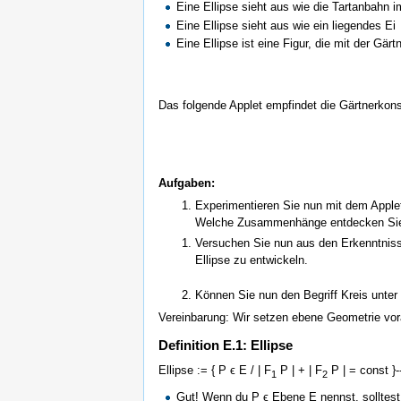
Eine Ellipse sieht aus wie die Tartanbahn 
Eine Ellipse sieht aus wie ein liegendes Ei
Eine Ellipse ist eine Figur, die mit der Gär
Das folgende Applet empfindet die Gärtnerkons
Aufgaben:
Experimentieren Sie nun mit dem Appl
Welche Zusammenhänge entdecken Si
Versuchen Sie nun aus den Erkenntnisse
Ellipse zu entwickeln.
Können Sie nun den Begriff Kreis unter
Vereinbarung: Wir setzen ebene Geometrie vor
Definition E.1: Ellipse
Ellipse := { P ϵ E / | F
P | + | F
P | = const }-
1
2
Gut! Wenn du P ϵ Ebene E nennst, solltes