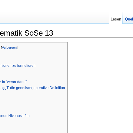
Lesen
Quel
thematik SoSe 13
[
Verbergen
]
itionen zu formulieren
e in "wenn-dann"
ggT: die genetisch, operative Definition
denen Niveaustufen
e