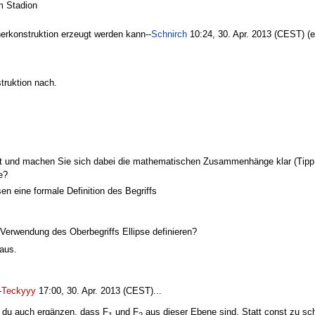
im Stadion
tnerkonstruktion erzeugt werden kann--
Schnirch
10:24, 30. Apr. 2013 (CEST) (era
truktion nach.
et und machen Sie sich dabei die mathematischen Zusammenhänge klar (Tip
e?
n eine formale Definition des Begriffs
 Verwendung des Oberbegriffs Ellipse definieren?
aus.
-
Teckyyy
17:00, 30. Apr. 2013 (CEST)...
t du auch ergänzen, dass F
und F
aus dieser Ebene sind. Statt const zu sch
1
2