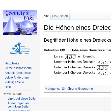
Seite
Diskussion
Die Höhen eines Dreiec
Wechseln zu:
Navigation
,
Suche
Begriff der Höhe eines Dreieck
Definition XIV.1: (Höhe eines Dreiecks auf e
Es sei
ein Dreieck.
Unter der Höhe des Dreiecks
a
Hauptseite
Unter der Höhe des Dreiecks
a
Gemeinschaftsportal
Unter der Höhe des Dreiecks
a
Aktuelle Ereignisse
Letzte Änderungen
Zufällige Seite
Hilfe
Kategorie
:
Einführung Geometrie
Werkzeuge
Links auf diese Seite
Änderungen an
verlinkten Seiten