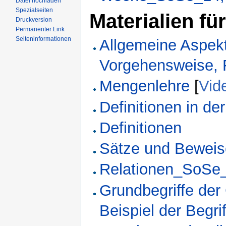
Datei hochladen
Spezialseiten
Materialien fü
Druckversion
Permanenter Link
Seiteninformationen
Allgemeine Aspekte
Vorgehensweise, 
Mengenlehre
[
Vid
Definitionen in 
Definitionen
Sätze und Bewei
Relationen_SoSe
Grundbegriffe der
Beispiel der Begr