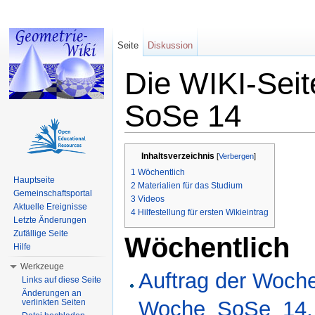
Seite
Diskussion
Die WIKI-Seit
SoSe 14
Wechseln zu:
Navigation
,
Suche
Inhaltsverzeichnis
[
Verbergen
]
1
Wöchentlich
Hauptseite
2
Materialien für das Studium
Gemeinschaftsportal
3
Videos
Aktuelle Ereignisse
4
Hilfestellung für ersten Wikieintrag
Letzte Änderungen
Zufällige Seite
Wöchentlich
Hilfe
Werkzeuge
Auftrag der Woch
Links auf diese Seite
Änderungen an
Woche_SoSe_14, 
verlinkten Seiten