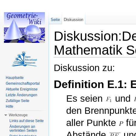
Seite
Diskussion
Diskussion:Def
Mathematik S
Wechseln zu:
Navigation
,
Suche
Diskussion zu:
Hauptseite
Definition E.1: 
Gemeinschaftsportal
Aktuelle Ereignisse
Letzte Änderungen
Es seien
und
Zufällige Seite
Hilfe
den Brennpunkt
Werkzeuge
aller Punkte
für
Links auf diese Seite
Änderungen an
verlinkten Seiten
Abstände
un