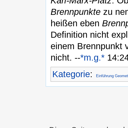
Karl-Marx-Platz
. O
Brennpunkte
zu nen
heißen eben
Brenn
Definition nicht exp
einem Brennpunkt v
nicht. --
*m.g.*
14:24
Kategorie
:
Einführung Geomet