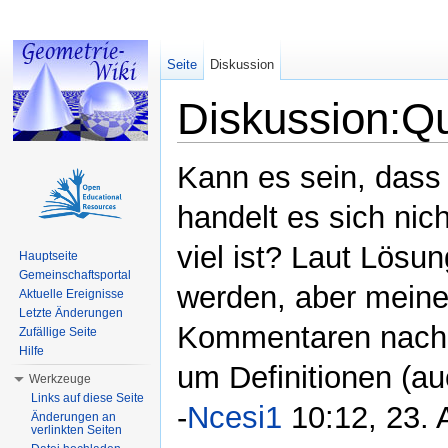
Seite
Diskussion
Diskussion:Q
Wechseln zu:
Navigation
,
Suche
Kann es sein, dass 
handelt es sich nich
viel ist? Laut Lösu
Hauptseite
Gemeinschaftsportal
werden, aber mein
Aktuelle Ereignisse
Letzte Änderungen
Kommentaren nach h
Zufällige Seite
Hilfe
um Definitionen (auc
Werkzeuge
Links auf diese Seite
-
Ncesi1
10:12, 23. 
Änderungen an
verlinkten Seiten