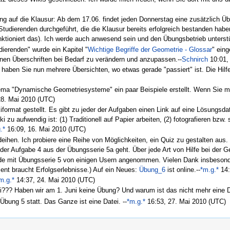
ng auf die Klausur: Ab dem 17.06. findet jeden Donnerstag eine zusätzlich Übun
tudierenden durchgeführt, die die Klausur bereits erfolgreich bestanden ha
ktioniert das). Ich werde auch anwesend sein und den Übungsbetrieb unterstü
udierenden" wurde ein Kapitel "
Wichtige Begriffe der Geometrie - Glossar
" eing
benen Überschriften bei Bedarf zu verändern und anzupassen.--
Schnirch
10:01,
s haben Sie nun mehrere Übersichten, wo etwas gerade "passiert" ist. Die Hilf
hema "Dynamische Geometriesysteme" ein paar Beispiele erstellt. Wenn Sie 
28. Mai 2010 (UTC)
format gestellt. Es gibt zu jeder der Aufgaben einen Link auf eine Lösungsdate
zu aufwendig ist: (1) Traditionell auf Papier arbeiten, (2) fotografieren bzw. 
.*
16:09, 16. Mai 2010 (UTC)
eihen. Ich probiere eine Reihe von Möglichkeiten, ein Quiz zu gestalten aus. 
der Aufgabe 4 aus der Übungsserie 5a geht. Über jede Art von Hilfe bei der Ge
e mit Übungsserie 5 von einigen Usern angenommen. Vielen Dank insbeson
ent braucht Erfolgserlebnisse.) Auf ein Neues:
Übung_6
ist online.--
*m.g.*
14:
m.g.*
14:37, 24. Mai 2010 (UTC)
ni??? Haben wir am 1. Juni keine Übung? Und warum ist das nicht mehr eine D
Übung 5 statt. Das Ganze ist eine Datei. --
*m.g.*
16:53, 27. Mai 2010 (UTC)