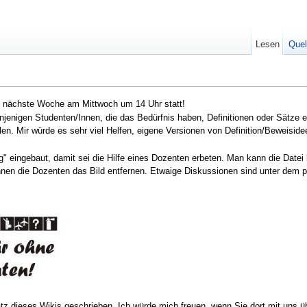
Lesen
Quel
t nächste Woche am Mittwoch um 14 Uhr statt!
enjenigen Studenten/Innen, die das Bedürfnis haben, Definitionen oder Sätze e
llen. Mir würde es sehr viel Helfen, eigene Versionen von Definition/Beweisid
jpg" eingebaut, damit sei die Hilfe eines Dozenten erbeten. Man kann die Dat
nen die Dozenten das Bild entfernen. Etwaige Diskussionen sind unter dem p
z dieses Wikis geschrieben. Ich würde mich freuen, wenn Sie dort mit uns üb