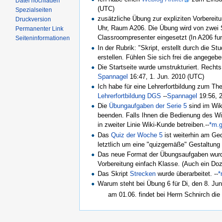
Datei hochladen
(UTC)
Spezialseiten
zusätzliche Übung zur expliziten Vorbereitu
Druckversion
Uhr, Raum A206. Die Übung wird von zwei S
Permanenter Link
Classroompresenter eingesetzt (In A206 fun
Seiteninformationen
In der Rubrik: "Skript, erstellt durch die St
erstellen. Fühlen Sie sich frei die angege
Die Startseite wurde umstrukturiert. Recht
Spannagel
16:47, 1. Jun. 2010 (UTC)
Ich habe für eine Lehrerfortbildung zum T
Lehrerfortbildung DGS
--
Spannagel
19:56, 
Die
Übungaufgaben der Serie 5
sind im Wiki
beenden. Falls Ihnen die Bedienung des Wiki 
in zweiter Linie Wiki-Kunde betreiben.--
*m.g
Das
Quiz der Woche 5
ist weiterhin am Ged
letztlich um eine "quizgemäße" Gestaltung 
Das neue Format der Übungsaufgaben wurd
Vorbereitung einfach Klasse. (Auch ein Doz
Das Skript
Strecken
wurde überarbeitet. --
*
Warum steht bei Übung 6 für Di, den 8. Ju
am 01.06. findet bei Herrn Schnirch die 