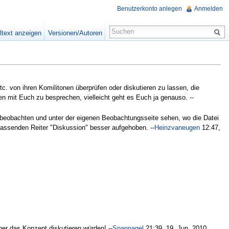
Benutzerkonto anlegen
Anmelden
ltext anzeigen
Versionen/Autoren
tc. von ihren Komilitonen überprüfen oder diskutieren zu lassen, die
een mit Euch zu besprechen, vielleicht geht es Euch ja genauso. --
ei beobachten und unter der eigenen Beobachtungsseite sehen, wo die Datei
assenden Reiter "Diskussion" besser aufgehoben. --
Heinzvaneugen
12:47,
er das Konzept diskutieren würden! --
Spannagel
21:39, 19. Jun. 2010