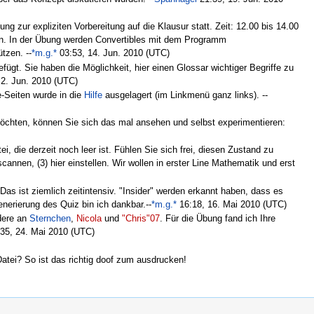
g zur expliziten Vorbereitung auf die Klausur statt. Zeit: 12.00 bis 14.00
ben. In der Übung werden Convertibles mit dem Programm
tzen. --
*m.g.*
03:53, 14. Jun. 2010 (UTC)
efügt. Sie haben die Möglichkeit, hier einen Glossar wichtiger Begriffe zu
 2. Jun. 2010 (UTC)
e-Seiten wurde in die
Hilfe
ausgelagert (im Linkmenü ganz links). --
möchten, können Sie sich das mal ansehen und selbst experimentieren:
i, die derzeit noch leer ist. Fühlen Sie sich frei, diesen Zustand zu
scannen, (3) hier einstellen. Wir wollen in erster Line Mathematik und erst
Das ist ziemlich zeitintensiv. "Insider" werden erkannt haben, dass es
nerierung des Quiz bin ich dankbar.--
*m.g.*
16:18, 16. Mai 2010 (UTC)
dere an
Sternchen
,
Nicola
und
"Chris"07
. Für die Übung fand ich Ihre
35, 24. Mai 2010 (UTC)
atei? So ist das richtig doof zum ausdrucken!