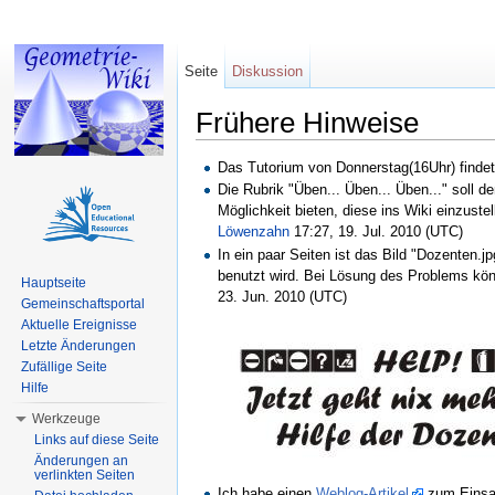
Seite
Diskussion
Frühere Hinweise
Wechseln zu:
Navigation
,
Suche
Das Tutorium von Donnerstag(16Uhr) finde
Die Rubrik "Üben... Üben... Üben..." soll d
Möglichkeit bieten, diese ins Wiki einzuste
Löwenzahn
17:27, 19. Jul. 2010 (UTC)
In ein paar Seiten ist das Bild "Dozenten.
benutzt wird. Bei Lösung des Problems kön
Hauptseite
23. Jun. 2010 (UTC)
Gemeinschaftsportal
Aktuelle Ereignisse
Letzte Änderungen
Zufällige Seite
Hilfe
Werkzeuge
Links auf diese Seite
Änderungen an
verlinkten Seiten
Ich habe einen
Weblog-Artikel
zum Einsat