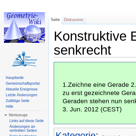
Seite
Diskussion
Konstruktive 
senkrecht
Wechseln zu:
Navigation
,
Suche
Hauptseite
1.Zeichne eine Gerade 2.
Gemeinschaftsportal
Aktuelle Ereignisse
zu erst gezeichnete Gera
Letzte Änderungen
Geraden stehen nun senk
Zufällige Seite
Hilfe
3. Jun. 2012 (CEST)
Werkzeuge
Links auf diese Seite
Änderungen an
verlinkten Seiten
Kategorie
: