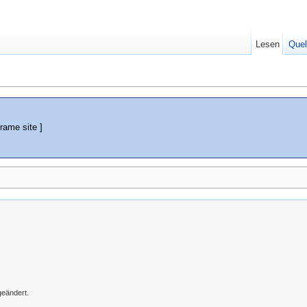
Lesen
Quel
rame site ]
geändert.