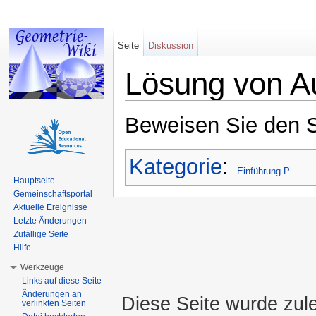
Seite
Diskussion
Lösung von A
Wechseln zu:
Navigation
,
Suche
Beweisen Sie den 
Kategorie
:
Einführung P
Hauptseite
Gemeinschaftsportal
Aktuelle Ereignisse
Letzte Änderungen
Zufällige Seite
Hilfe
Werkzeuge
Links auf diese Seite
Änderungen an
Diese Seite wurde zul
verlinkten Seiten