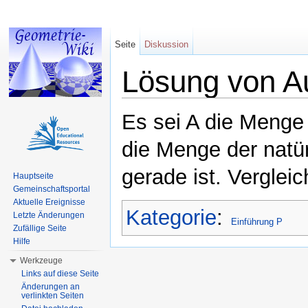
Seite
Diskussion
Lösung von A
Wechseln zu:
Navigation
,
Suche
Es sei A die Menge 
die Menge der natü
gerade ist. Verglei
Hauptseite
Gemeinschaftsportal
Aktuelle Ereignisse
Kategorie
:
Letzte Änderungen
Einführung P
Zufällige Seite
Hilfe
Werkzeuge
Links auf diese Seite
Änderungen an
verlinkten Seiten