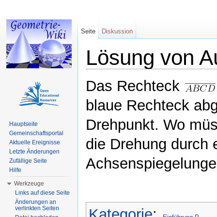
Seite
Diskussion
Lösung von A
Wechseln zu:
Navigation
,
Suche
Das Rechteck
blaue Rechteck abg
Drehpunkt. Wo müss
Hauptseite
Gemeinschaftsportal
die Drehung durch 
Aktuelle Ereignisse
Letzte Änderungen
Achsenspiegelungen
Zufällige Seite
Hilfe
Werkzeuge
Links auf diese Seite
Änderungen an
verlinkten Seiten
Kategorie
: