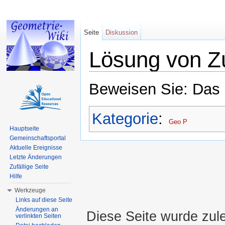
Seite
Diskussion
Lösung von Z
Wechseln zu:
Navigation
,
Suche
Beweisen Sie: Das 
Kategorie
:
Geo P
Hauptseite
Gemeinschaftsportal
Aktuelle Ereignisse
Letzte Änderungen
Zufällige Seite
Hilfe
Werkzeuge
Links auf diese Seite
Änderungen an
Diese Seite wurde zul
verlinkten Seiten