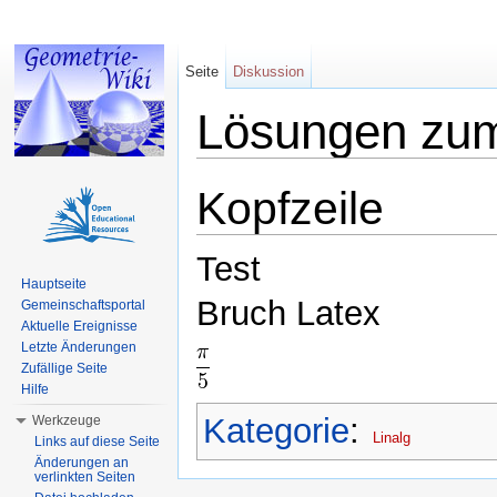
Seite
Diskussion
Lösungen zu
Wechseln zu:
Navigation
,
Suche
Kopfzeile
Test
Hauptseite
Bruch Latex
Gemeinschaftsportal
Aktuelle Ereignisse
Letzte Änderungen
Zufällige Seite
Hilfe
Kategorie
:
Werkzeuge
Linalg
Links auf diese Seite
Änderungen an
verlinkten Seiten