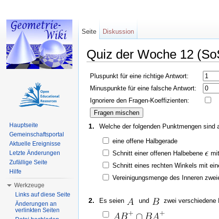
Seite
Diskussion
Quiz der Woche 12 (So
Wechseln zu:
Navigation
,
Suche
Pluspunkt für eine richtige Antwort:
Minuspunkte für eine falsche Antwort:
Ignoriere den Fragen-Koeffizienten:
Hauptseite
1.
Welche der folgenden Punktmengen sind a
Gemeinschaftsportal
eine offene Halbgerade
Aktuelle Ereignisse
Schnitt einer offenen Halbebene
mit
Letzte Änderungen
Zufällige Seite
Schnitt eines rechten Winkels mit ei
Hilfe
Vereinigungsmenge des Inneren zweie
Werkzeuge
Links auf diese Seite
2.
Es seien
und
zwei verschiedene 
Änderungen an
verlinkten Seiten