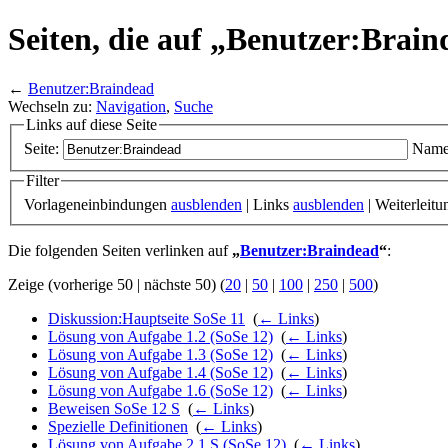
Seiten, die auf „Benutzer:Brain
←
Benutzer:Braindead
Wechseln zu:
Navigation
,
Suche
Links auf diese Seite
Seite:
Name
Filter
Vorlageneinbindungen
ausblenden
| Links
ausblenden
| Weiterleit
Die folgenden Seiten verlinken auf
„
Benutzer:Braindead
“
:
Zeige (vorherige 50 | nächste 50) (
20
|
50
|
100
|
250
|
500
)
Diskussion:Hauptseite SoSe 11
‎
(
← Links
)
Lösung von Aufgabe 1.2 (SoSe 12)
‎
(
← Links
)
Lösung von Aufgabe 1.3 (SoSe 12)
‎
(
← Links
)
Lösung von Aufgabe 1.4 (SoSe 12)
‎
(
← Links
)
Lösung von Aufgabe 1.6 (SoSe 12)
‎
(
← Links
)
Beweisen SoSe 12 S
‎
(
← Links
)
Spezielle Definitionen
‎
(
← Links
)
Lösung von Aufgabe 2.1 S (SoSe 12)
‎
(
← Links
)