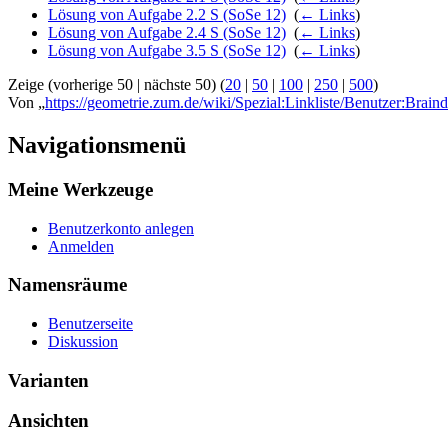
Lösung von Aufgabe 2.2 S (SoSe 12)
‎
(
← Links
)
Lösung von Aufgabe 2.4 S (SoSe 12)
‎
(
← Links
)
Lösung von Aufgabe 3.5 S (SoSe 12)
‎
(
← Links
)
Zeige (vorherige 50 | nächste 50) (
20
|
50
|
100
|
250
|
500
)
Von „
https://geometrie.zum.de/wiki/Spezial:Linkliste/Benutzer:Brain
Navigationsmenü
Meine Werkzeuge
Benutzerkonto anlegen
Anmelden
Namensräume
Benutzerseite
Diskussion
Varianten
Ansichten