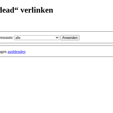
dead“ verlinken
nsraum:
ungen
ausblenden