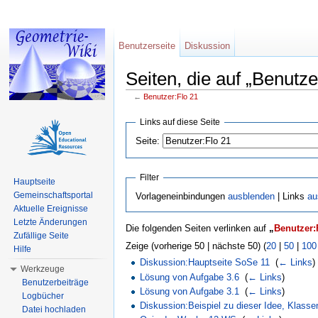
Benutzerseite
Diskussion
Seiten, die auf „Benutze
←
Benutzer:Flo 21
Wechseln zu:
Navigation
,
Suche
Links auf diese Seite
Seite:
Filter
Hauptseite
Gemeinschaftsportal
Vorlageneinbindungen
ausblenden
| Links
au
Aktuelle Ereignisse
Letzte Änderungen
Die folgenden Seiten verlinken auf
„
Benutzer:
Zufällige Seite
Zeige (vorherige 50 | nächste 50) (
20
|
50
|
100
Hilfe
Diskussion:Hauptseite SoSe 11
‎
(
← Links
)
Werkzeuge
Lösung von Aufgabe 3.6
‎
(
← Links
)
Benutzerbeiträge
Lösung von Aufgabe 3.1
‎
(
← Links
)
Logbücher
Diskussion:Beispiel zu dieser Idee, Klasse
Datei hochladen