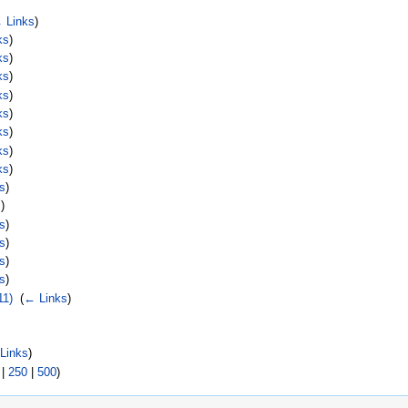
 Links
)
ks
)
ks
)
ks
)
ks
)
ks
)
ks
)
ks
)
ks
)
s
)
s
)
s
)
s
)
s
)
s
)
11)
‎
(
← Links
)
Links
)
|
250
|
500
)