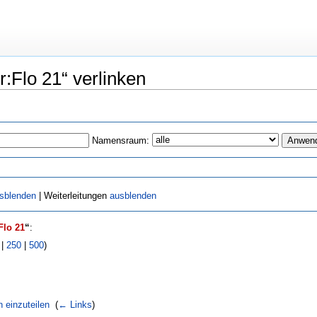
r:Flo 21“ verlinken
Namensraum:
sblenden
| Weiterleitungen
ausblenden
Flo 21
“
:
|
250
|
500
)
n einzuteilen
‎
(
← Links
)