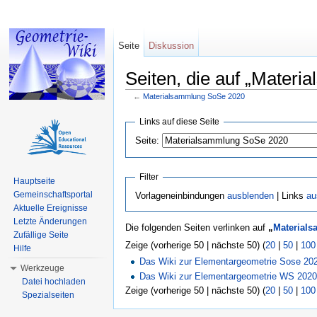
Seite
Diskussion
Seiten, die auf „Mater
←
Materialsammlung SoSe 2020
Wechseln zu:
Navigation
,
Suche
Links auf diese Seite
Seite:
Filter
Hauptseite
Gemeinschaftsportal
Vorlageneinbindungen
ausblenden
| Links
au
Aktuelle Ereignisse
Letzte Änderungen
Die folgenden Seiten verlinken auf
„
Material
Zufällige Seite
Zeige (vorherige 50 | nächste 50) (
20
|
50
|
100
Hilfe
Das Wiki zur Elementargeometrie Sose 20
Werkzeuge
Das Wiki zur Elementargeometrie WS 2020
Datei hochladen
Zeige (vorherige 50 | nächste 50) (
20
|
50
|
100
Spezialseiten