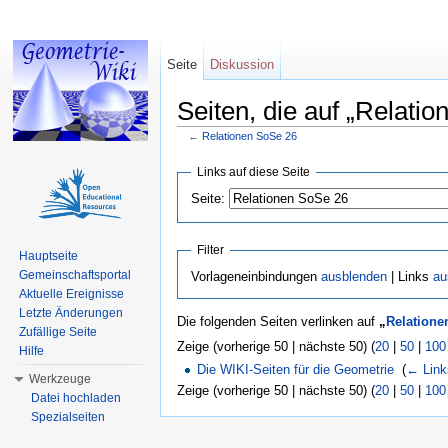
Seite
Diskussion
Seiten, die auf „Relati
←
Relationen SoSe 26
Wechseln zu:
Navigation
,
Suche
Links auf diese Seite
Seite:
Filter
Hauptseite
Gemeinschaftsportal
Vorlageneinbindungen
ausblenden
| Links
au
Aktuelle Ereignisse
Letzte Änderungen
Die folgenden Seiten verlinken auf
„
Relatione
Zufällige Seite
Zeige (vorherige 50 | nächste 50) (
20
|
50
|
100
Hilfe
Die WIKI-Seiten für die Geometrie
‎
(
← Link
Werkzeuge
Zeige (vorherige 50 | nächste 50) (
20
|
50
|
100
Datei hochladen
Spezialseiten