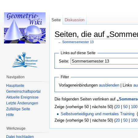
Seite
Diskussion
Seiten, die auf „Somme
←
Sommersemester 13
Wechseln zu:
Navigation
,
Suche
Links auf diese Seite
Seite:
Navigation
Filter
Vorlageneinbindungen
ausblenden
| Links
au
Hauptseite
Gemeinschaftsportal
Aktuelle Ereignisse
Die folgenden Seiten verlinken auf
„
Sommerse
Letzte Änderungen
Zeige (vorherige 50 | nächste 50) (
20
|
50
|
100
Zufällige Seite
Selbstverteidigung und mentales Training
‎
Hilfe
Zeige (vorherige 50 | nächste 50) (
20
|
50
|
100
Werkzeuge
Datei hochladen