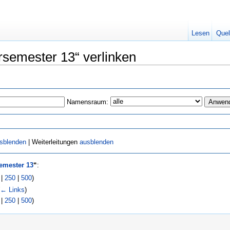
Lesen
Quel
rsemester 13“ verlinken
Namensraum:
sblenden
| Weiterleitungen
ausblenden
mester 13
“
:
|
250
|
500
)
(
← Links
)
|
250
|
500
)