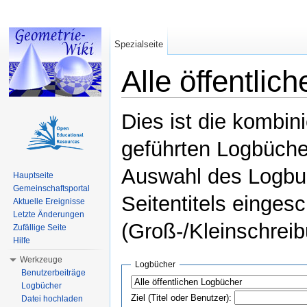
Spezialseite
Alle öffentli
Wechseln zu:
Navigation
,
Suche
Dies ist die kombin
geführten Logbüche
Auswahl des Logbuc
Hauptseite
Gemeinschaftsportal
Seitentitels einges
Aktuelle Ereignisse
Letzte Änderungen
(Groß-/Kleinschrei
Zufällige Seite
Hilfe
Werkzeuge
Logbücher
Benutzerbeiträge
Logbücher
Ziel (Titel oder Benutzer):
Datei hochladen