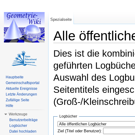
Spezialseite
Alle öffentli
Wechseln zu:
Navigation
,
Suche
Dies ist die kombin
geführten Logbüche
Auswahl des Logbuc
Hauptseite
Gemeinschaftsportal
Seitentitels einges
Aktuelle Ereignisse
Letzte Änderungen
(Groß-/Kleinschrei
Zufällige Seite
Hilfe
Werkzeuge
Logbücher
Benutzerbeiträge
Logbücher
Ziel (Titel oder Benutzer):
Datei hochladen