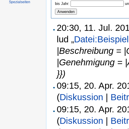
Spezialseiten
bis Jahr:
un
20:30, 11. Jul. 2
lud „
Datei:Beispiel
|Beschreibung = |
|Genehmigung = |
}})
09:15, 20. Apr. 2
(
Diskussion
|
Beit
09:15, 20. Apr. 2
(
Diskussion
|
Beit