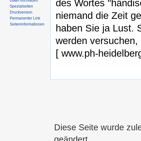
des Wortes "händisc
Datei hochladen
Spezialseiten
Druckversion
niemand die Zeit ge
Permanenter Link
Seiteninformationen
haben Sie ja Lust. 
werden versuchen, s
[ www.ph-heidelberg.
Diese Seite wurde zul
geändert.