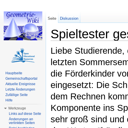
Seite
Diskussion
Spieltester g
Wechseln zu:
Navigation
,
Suche
Liebe Studierende, 
letzten Sommersemes
die Förderkinder v
Hauptseite
Gemeinschaftsportal
eingesetzt: Die Sc
Aktuelle Ereignisse
Letzte Änderungen
dem Rechnen kommt
Zufällige Seite
Hilfe
Komponente ins Spie
Werkzeuge
Links auf diese Seite
sehr groß sind und 
Änderungen an
verlinkten Seiten