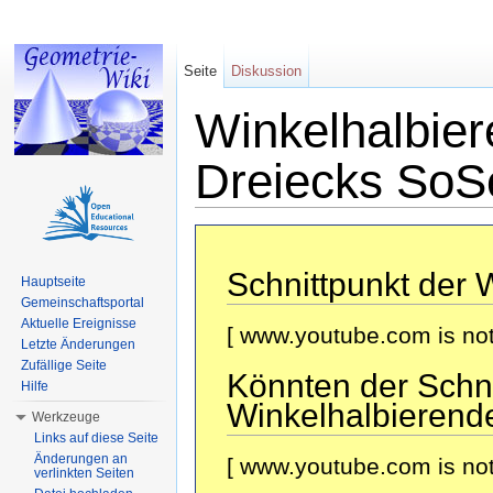
Seite
Diskussion
Winkelhalbier
Dreiecks SoS
Wechseln zu:
Navigation
,
Suche
Schnittpunkt der 
Hauptseite
Gemeinschaftsportal
Aktuelle Ereignisse
[ www.youtube.com is not 
Letzte Änderungen
Zufällige Seite
Könnten der Schni
Hilfe
Winkelhalbierend
Werkzeuge
Links auf diese Seite
Änderungen an
[ www.youtube.com is not 
verlinkten Seiten