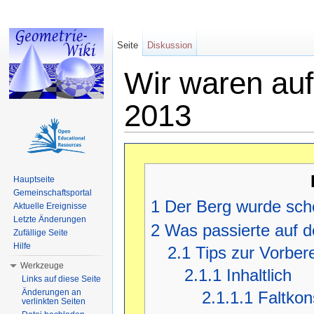
Seite
Diskussion
Wir waren au
2013
Wechseln zu:
Navigation
,
Suche
Hauptseite
Gemeinschaftsportal
1
Der Berg wurde sc
Aktuelle Ereignisse
Letzte Änderungen
2
Was passierte auf 
Zufällige Seite
Hilfe
2.1
Tips zur Vorbere
Werkzeuge
2.1.1
Inhaltlich
Links auf diese Seite
Änderungen an
2.1.1.1
Faltkon
verlinkten Seiten