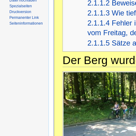
Datei hochladen
2.1.1.2
Beweise
Spezialseiten
2.1.1.3
Wie tie
Druckversion
Permanenter Link
2.1.1.4
Fehler 
Seiteninformationen
vom Freitag, d
2.1.1.5
Sätze a
Der Berg wur