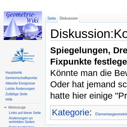
Seite
Diskussion
Diskussion:Ko
Wechseln zu:
Navigation
,
Suche
Spiegelungen, Dr
Fixpunkte festleg
Könnte man die Bew
Hauptseite
Gemeinschaftsportal
Oder hat jemand s
Aktuelle Ereignisse
Letzte Änderungen
hatte hier einige "
Zufällige Seite
Hilfe
Werkzeuge
Kategorie
:
Links auf diese Seite
Elementargeometri
Änderungen an
verlinkten Seiten