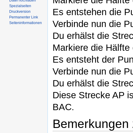
Markiere die Hälfte
Datei hochladen
Spezialseiten
Es entstehen die P
Druckversion
Permanenter Link
Verbinde nun die P
Seiteninformationen
Du erhälst die Str
Markiere die Hälfte
Es entsteht der Pun
Verbinde nun die P
Du erhälst die Stre
Diese Strecke AP i
BAC.
Bemerkungen z