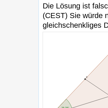
Die Lösung ist falsc
(CEST) Sie würde n
gleichschenkliges 
Dreieck
Strecke
Strecke
Strecke
Strecke
Strahl
Winkel
Winkel
Vieleck1
a
b
c
d
e
alpha
beta