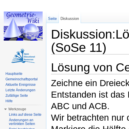
Seite
Diskussion
Diskussion:L
(SoSe 11)
Wechseln zu:
Navigation
,
Suche
Lösung von Ce
Hauptseite
Gemeinschaftsportal
Zeichne ein Dreiec
Aktuelle Ereignisse
Letzte Änderungen
Entstanden ist das
Zufällige Seite
Hilfe
ABC und ACB.
Werkzeuge
Links auf diese Seite
Wir betrachten nur
Änderungen an
verlinkten Seiten