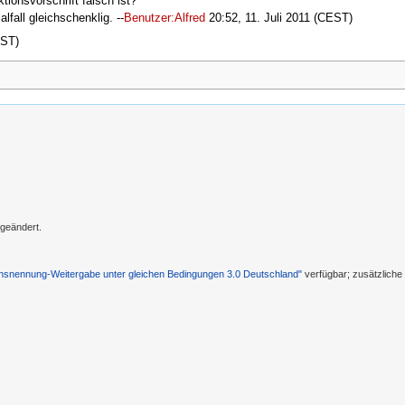
tionsvorschrift falsch ist?
lfall gleichschenklig. --
Benutzer:Alfred
20:52, 11. Juli 2011 (CEST)
EST)
 geändert.
nennung-Weitergabe unter gleichen Bedingungen 3.0 Deutschland"
verfügbar; zusätzlich