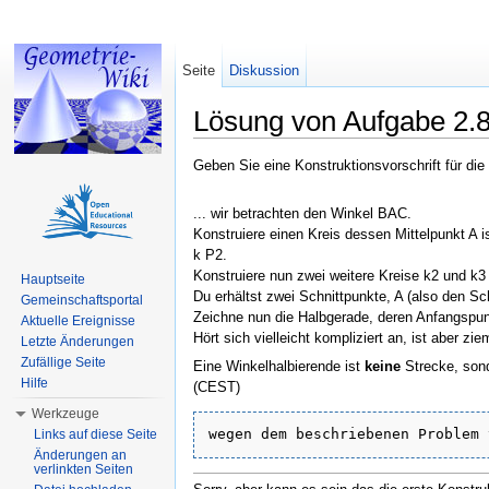
Seite
Diskussion
Lösung von Aufgabe 2.8
Wechseln zu:
Navigation
,
Suche
Geben Sie eine Konstruktionsvorschrift für di
... wir betrachten den Winkel BAC.
Konstruiere einen Kreis dessen Mittelpunkt A
k P2.
Konstruiere nun zwei weitere Kreise k2 und k3
Hauptseite
Du erhältst zwei Schnittpunkte, A (also den S
Gemeinschaftsportal
Zeichne nun die Halbgerade, deren Anfangspunk
Aktuelle Ereignisse
Hört sich vielleicht kompliziert an, ist aber 
Letzte Änderungen
Zufällige Seite
Eine Winkelhalbierende ist
keine
Strecke, sonde
Hilfe
(CEST)
Werkzeuge
wegen dem beschriebenen Problem 
Links auf diese Seite
Änderungen an
verlinkten Seiten