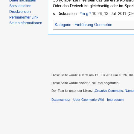
Sorry, aber kann es sein das die erste Konstruk
Datei hochladen
Oder das Dreieck ist gleichseitig oder im Spezia
Spezialseiten
Druckversion
s. Diskussion --
*m.g.*
10:26, 13. Jul. 2011 (C
Permanenter Link
Seiteninformationen
Kategorie
:
Einführung Geometrie
Diese Seite wurde zuletzt am 13. Juli 2011 um 10:26 Uhr
Diese Seite wurde bisher 3.701-mal abgerufen.
Der Text ist unter der Lizenz
„Creative Commons: Namens
Datenschutz
Über Geometrie-Wiki
Impressum