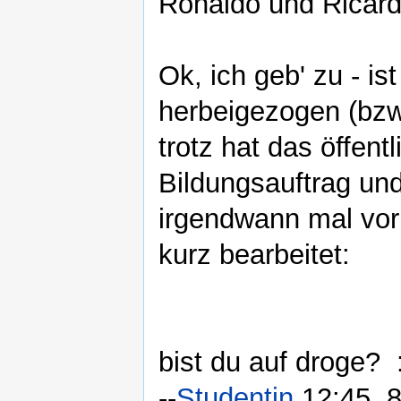
Ronaldo und Ricar
Ok, ich geb' zu - i
herbeigezogen (bzw.
trotz hat das öffent
Bildungsauftrag und
irgendwann mal vor 
kurz bearbeitet:
bist du auf droge? :
--
Studentin
12:45, 8