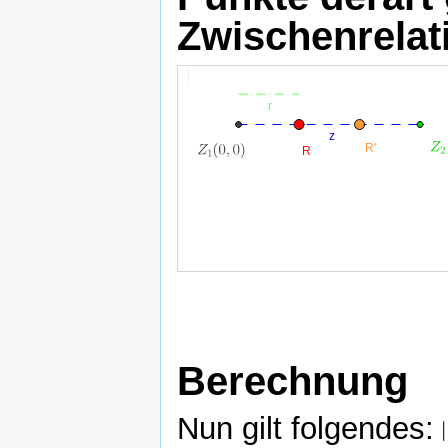
Zwischenrelat
Strecke
Strecke
r
z
Berechnung
Nun gilt folgendes: