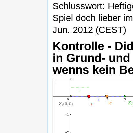
Schlusswort: Heftig
Spiel doch lieber im
Jun. 2012 (CEST)
Kontrolle - Di
in Grund- und 
wenns kein Be
Strecke
Strecke
r
z