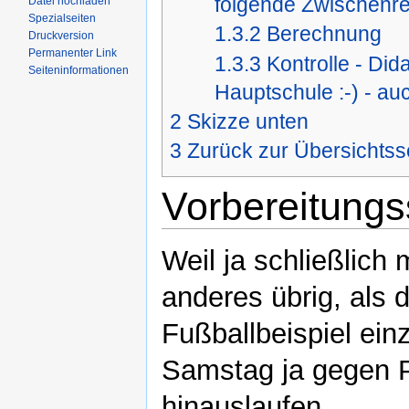
folgende Zwischenre
Datei hochladen
Spezialseiten
1.3.2
Berechnung
Druckversion
Permanenter Link
1.3.3
Kontrolle - Did
Seiteninformationen
Hauptschule :-) - au
2
Skizze unten
3
Zurück zur Übersichtss
Vorbereitungs
Weil ja schließlich 
anderes übrig, als 
Fußballbeispiel ei
Samstag ja gegen Po
hinauslaufen.