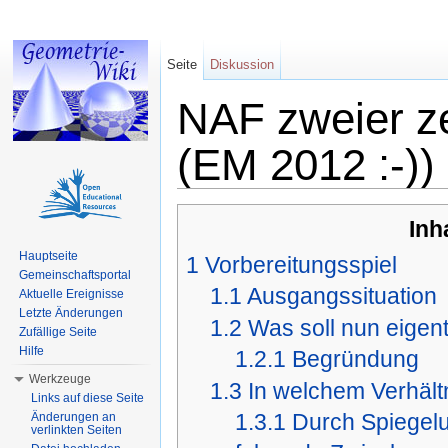
Seite
Diskussion
NAF zweier z
(EM 2012 :-))
Wechseln zu:
Navigation
,
Suche
Inh
Hauptseite
1
Vorbereitungsspiel
Gemeinschaftsportal
1.1
Ausgangssituation
Aktuelle Ereignisse
Letzte Änderungen
1.2
Was soll nun eigen
Zufällige Seite
Hilfe
1.2.1
Begründung
Werkzeuge
1.3
In welchem Verhält
Links auf diese Seite
1.3.1
Durch Spiegelu
Änderungen an
verlinkten Seiten