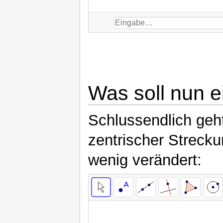
Was soll nun e
Schlussendlich geh
zentrischer Strecku
wenig verändert:
Vieleck
Vieleck
Strecke
Strecke
Strecke
Strecke
Vieleck1
Vieleck2
b
c
d
e
Drücke
Drücke
Drücke
Drücke
Drücke
subscript
Eingabe,
Eingabe,
Eingabe,
Eingabe,
Eingabe,
1