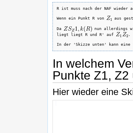
R ist muss nach der NAF wieder a
Wenn ein Punkt R von 
 aus ges
Da 
 nun allerdings w
liegt liegt R und R' auf 
.
In welchem Ver
Punkte Z1, Z2
Hier wieder eine Sk
Vieleck
Vieleck
Strecke
Strecke
Strecke
Strecke
Vieleck1
Vieleck2
b
c
d
e
'Ronaldo'
Schnittgeraden
Didaktische
Zeige
subscript
open
anzeigen
Aufbereitung
R'
1
parenthesis
des
R
Streckfaktors