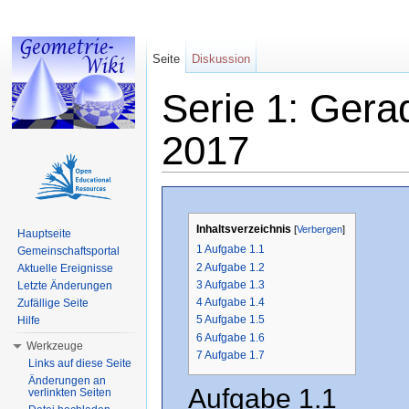
Seite
Diskussion
Serie 1: Gera
2017
Wechseln zu:
Navigation
,
Suche
Inhaltsverzeichnis
[
Verbergen
]
Hauptseite
1
Aufgabe 1.1
Gemeinschaftsportal
2
Aufgabe 1.2
Aktuelle Ereignisse
3
Aufgabe 1.3
Letzte Änderungen
4
Aufgabe 1.4
Zufällige Seite
5
Aufgabe 1.5
Hilfe
6
Aufgabe 1.6
Werkzeuge
7
Aufgabe 1.7
Links auf diese Seite
Änderungen an
Aufgabe 1.1
verlinkten Seiten