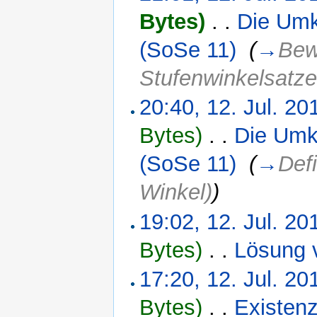
Bytes)
‎
. .
Die Umk
(SoSe 11)
‎
(
→
Bew
Stufenwinkelsatze
20:40, 12. Jul. 20
Bytes)
‎
. .
Die Umk
(SoSe 11)
‎
(
→
Def
Winkel)
)
19:02, 12. Jul. 20
Bytes)
‎
. .
Lösung 
17:20, 12. Jul. 20
Bytes)
‎
. .
Existenz