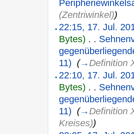
Peripheriewinkels
(Zentriwinkel)
)
22:15, 17. Jul. 20
Bytes)
‎
. .
Sehnenv
gegenüberliegend
11)
‎
(
→
Definition 
22:10, 17. Jul. 20
Bytes)
‎
. .
Sehnenv
gegenüberliegend
11)
‎
(
→
Definition
Kreises)
)