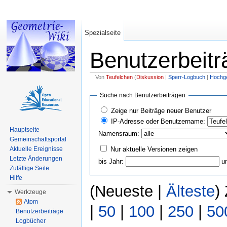
Spezialseite
Benutzerbeitr
Von
Teufelchen
(
Diskussion
|
Sperr-Logbuch
|
Hochge
Wechseln zu:
Navigation
,
Suche
Suche nach Benutzerbeiträgen
Zeige nur Beiträge neuer Benutzer
IP-Adresse oder Benutzername:
Hauptseite
Namensraum:
Gemeinschaftsportal
Nur aktuelle Versionen zeigen
Aktuelle Ereignisse
Letzte Änderungen
bis Jahr:
u
Zufällige Seite
Hilfe
(Neueste |
Älteste
)
Werkzeuge
Atom
|
50
|
100
|
250
|
50
Benutzerbeiträge
Logbücher