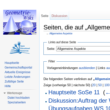
Seite
Diskussion
Seiten, die auf „Allgem
←
Allgemeine Aspekte
Wechseln zu:
Navigation
,
Suche
Links auf diese Seite
Seite:
Filter
Hauptseite
Gemeinschaftsportal
Vorlageneinbindungen
ausblenden
| Links
au
Aktuelle Ereignisse
Letzte Änderungen
Die folgenden Seiten verlinken auf
„
Allgemein
Zufällige Seite
Zeige (vorherige 50 | nächste 50) (
20
|
50
|
100
Hilfe
Hauptseite SoSe 11
‎
(
←
Werkzeuge
Datei hochladen
Diskussion:Auftrag de
Spezialseiten
Übungsaufgaben WS 10