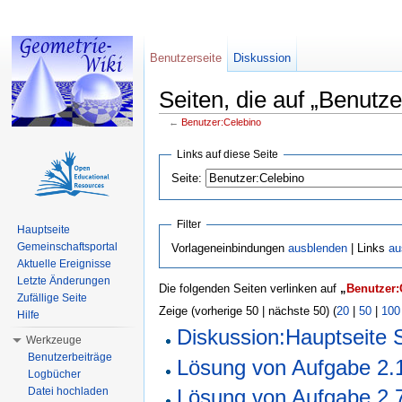
Benutzerseite
Diskussion
Seiten, die auf „Benutze
←
Benutzer:Celebino
Wechseln zu:
Navigation
,
Suche
Links auf diese Seite
Seite:
Filter
Hauptseite
Gemeinschaftsportal
Vorlageneinbindungen
ausblenden
| Links
au
Aktuelle Ereignisse
Letzte Änderungen
Die folgenden Seiten verlinken auf
„
Benutzer:
Zufällige Seite
Zeige (vorherige 50 | nächste 50) (
20
|
50
|
100
Hilfe
Diskussion:Hauptseite 
Werkzeuge
Benutzerbeiträge
Lösung von Aufgabe 2.
Logbücher
Lösung von Aufgabe 2.
Datei hochladen