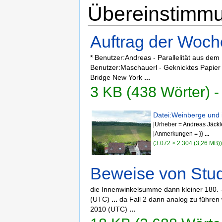
Übereinstimmu
Auftrag der Woch
* Benutzer:Andreas - Parallelität aus de
Benutzer:Maschauerl - Geknicktes Papier
Bridge New York
...
3 KB (438 Wörter) -
Datei:Weinberge und i
|Urheber = Andreas Jäck
|Anmerkungen = }}
...
(3.072 × 2.304 (3,26 MB))
Beweise von Stu
die Innenwinkelsumme dann kleiner 180. -
(UTC)
...
da Fall 2 dann analog zu führen 
2010 (UTC)
...