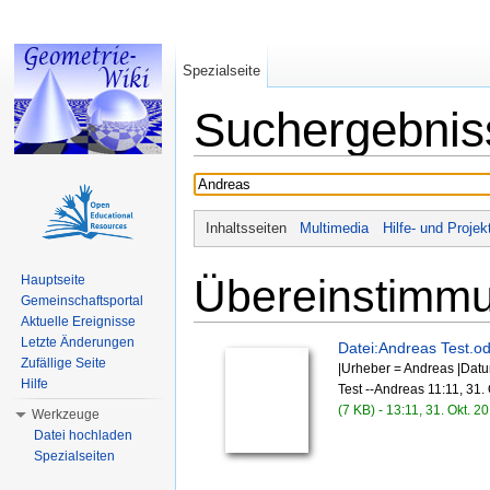
Spezialseite
Suchergebnis
Wechseln zu:
Navigation
,
Suche
Inhaltsseiten
Multimedia
Hilfe- und Projek
Übereinstimmun
Hauptseite
Gemeinschaftsportal
Aktuelle Ereignisse
Letzte Änderungen
Datei:Andreas Test.od
Zufällige Seite
|Urheber = Andreas |Dat
Hilfe
Test --Andreas 11:11, 31.
(7 KB) - 13:11, 31. Okt. 2
Werkzeuge
Datei hochladen
Spezialseiten