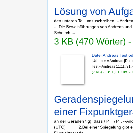
Lösung von Aufg
den unteren Teil umzuschreiben. --Andre
...
Die Beweisführungen von Andreas und E
Schnirch
...
3 KB (470 Wörter) -
Datei:Andreas Test.od
|Urheber = Andreas |Dat
Test --Andreas 11:11, 31.
(7 KB) - 13:11, 31. Okt. 2
Geradenspiegelu
einer Fixpunktge
an der Geraden \ g), dass \ P = \ P' . --A
(UTC) =====2.Bei einer Spiegelung gibt e