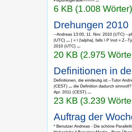
Fixpunktgerade=====
...
6 KB (1.008 Wörter)
Drehungen 2010
--Andreas 13:00, 11. Nov. 2010 (UTC) --
(UTC)
...
| = \ |\alpha|, falls \ P \not = Z
2010 (UTC)
...
20 KB (2.975 Wörter
Definitionen in 
Definitionen, die eindeutig ist.--Tutor And
(CEST)
...
die Definition dadurch sinnvoll
Apr. 2011 (CEST)
...
23 KB (3.239 Wörter
Auftrag der Woch
* Benutzer:Andreas - Die schöne Paralleli